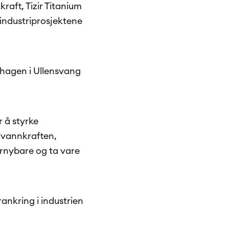
aft, Tizir Titanium
 industriprosjektene
shagen i Ullensvang
 å styrke
 vannkraften,
ornybare og ta vare
ankring i industrien