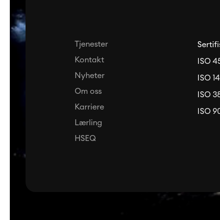
Tjenester
Sertif
Kontakt
ISO 4
Nyheter
ISO 14
Om oss
ISO 3
Karriere
ISO 90
Lærling
HSEQ