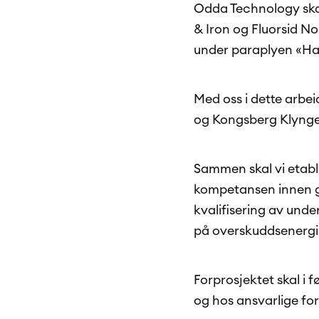
Odda Technology skal
& Iron og Fluorsid No
under paraplyen «H
Med oss i dette arbe
og Kongsberg Klyngen
Sammen skal vi etabl
kompetansen innen g
kvalifisering av und
på overskuddsenergi t
Forprosjektet skal i 
og hos ansvarlige fo