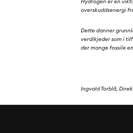
Hydrogen er en viktig
overskuddsenergi fra 
Dette danner grunnla
verdikjeder som i til
der mange fossile en
Ingvald Torblå, Dire