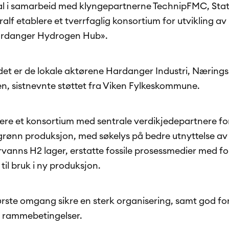
 i samarbeid med klyngepartnerne TechnipFMC, Statkr
ralf etablere et tverrfaglig konsortium for utvikling av
ardanger Hydrogen Hub».
idet er de lokale aktørene Hardanger Industri, Næring
, sistnevnte støttet fra Viken Fylkeskommune.
ere et konsortium med sentrale verdikjedepartnere for
rønn produksjon, med søkelys på bedre utnyttelse av
ervanns H2 lager, erstatte fossile prosessmedier med f
il bruk i ny produksjon.
første omgang sikre en sterk organisering, samt god for
r rammebetingelser.