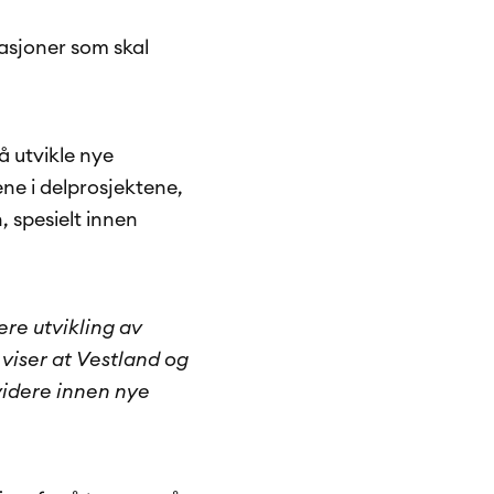
kasjoner som skal
å utvikle nye
ne i delprosjektene,
 spesielt innen
dere utvikling av
iser at Vestland og
 videre innen nye