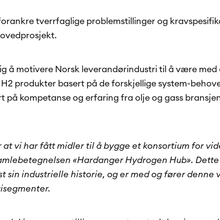
forankre tverrfaglige problemstillinger og kravspesifi
 hovedprosjekt.
g å motivere Norsk leverandørindustri til å være med 
 H2 produkter basert på de forskjellige system-behove
t på kompetanse og erfaring fra olje og gass bransjen,
r at vi har fått midler til å bygge et konsortium for vi
amlebetegnelsen «Hardanger Hydrogen Hub». Dette v
st sin industrielle historie, og er med og fører denne
isegmenter.