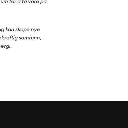
ium for å ta vare på
og kan skape nye
rekraftig samfunn,
ergi.