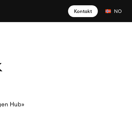
Kontakt
NO
K
ogen Hub»