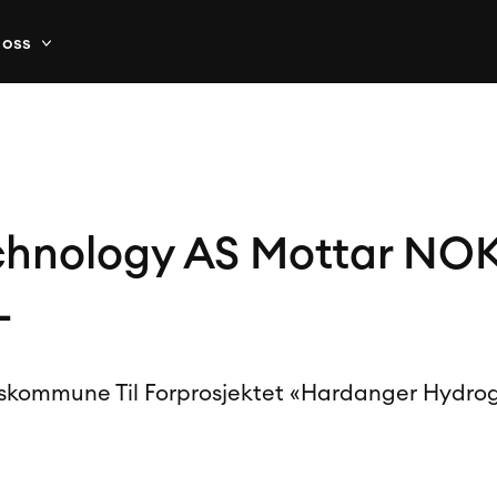
oss
hnology AS Mottar NO
-
eskommune Til Forprosjektet «Hardanger Hydr