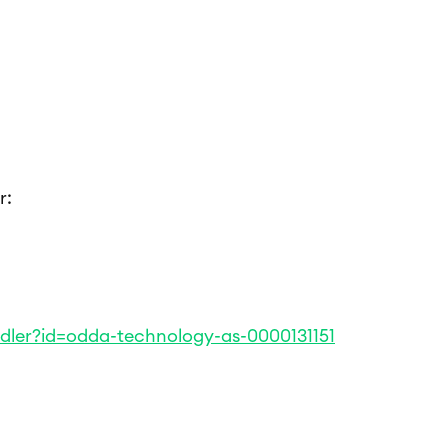
r:
andler?id=odda-technology-as-0000131151