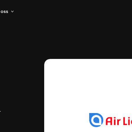
oss
r