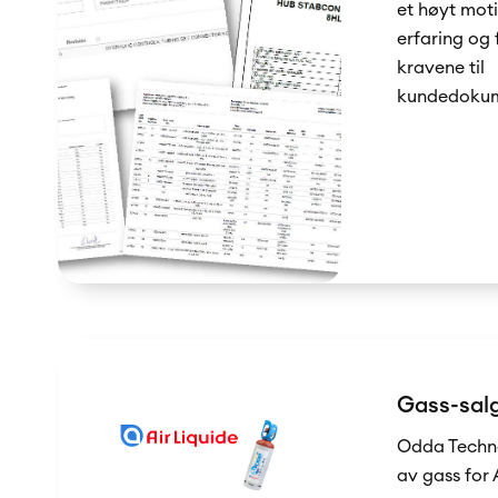
et høyt mot
erfaring og 
kravene til
kundedokum
Gass-sal
Odda Techno
av gass for 