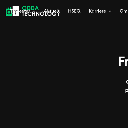
Tjenester
Aktuelt
HSEQ
Karriere
Om 
F
p