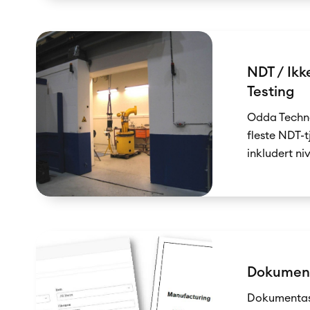
NDT / Ikk
Testing
Odda Techno
fleste NDT-t
inkludert ni
Dokumen
Dokumentasj