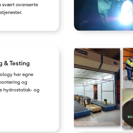
å svært avanserte
tjenester.
 & Testing
ology har egne
montering og
e hydrostatisk- og