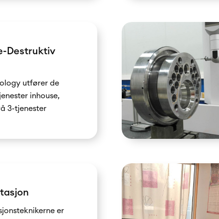
e-Destruktiv
logy utfører de
jenester inhouse,
vå 3-tjenester
tasjon
onsteknikerne er