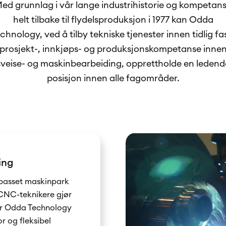
ed grunnlag i vår lange industrihistorie og kompetan
helt tilbake til flydelsproduksjon i 1977 kan Odda
chnology, ved å tilby tekniske tjenester innen tidlig fa
prosjekt-, innkjøps- og produksjonskompetanse inne
sveise- og maskinbearbeiding, opprettholde en ledend
posisjon innen alle fagområder.
ing
ilpasset maskinpark
CNC-teknikere gjør
or Odda Technology
or og fleksibel