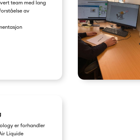
ivert team med lang
forståelse av
entasjon
g
logy er forhandler
Air Liquide