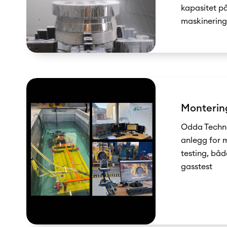
kapasitet p
maskinerings
Montering
Odda Techn
anlegg for 
testing, båd
gasstest