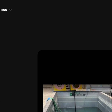
oss
r