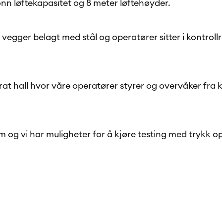
onn løftekapasitet og 8 meter løftehøyder.
vegger belagt med stål og operatører sitter i kontro
eparat hall hvor våre operatører styrer og overvåker f
5m og vi har muligheter for å kjøre testing med trykk op